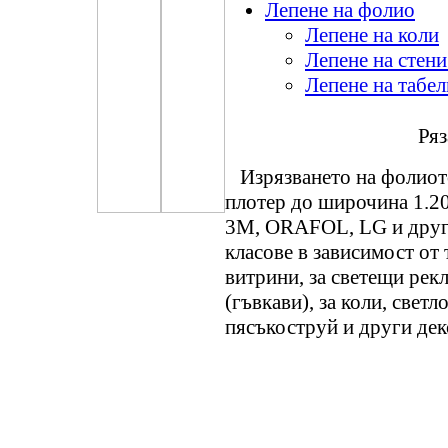
Лепене на фолио
Лепене на коли
Лепене на стени
Лепене на табел
Ряз
Изрязването на фолиото
плотер до широчина 1.20
3М, ORAFOL, LG и други
класове в зависимост от
витрини, за светещи рек
(гъвкави), за коли, свет
пясъкоструй и други дек