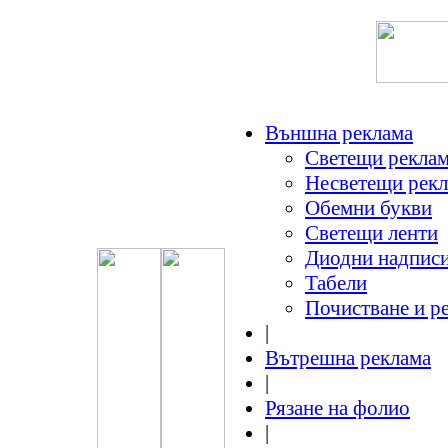
Външна реклама
Светещи рекла
Несветещи рек
Обемни букви
Светещи ленти
Диодни надпис
Табели
Почистване и р
|
Вътрешна реклама
|
Рязане на фолио
|